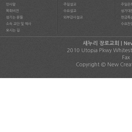
인사말
주일설교
주일은
목회비전
수요설교
성가대
섬기는 분들
외부강사설교
헌금특
소속 교단 및 역사
수요찬
오시는 길
새누리 장로교회 | New C
2010 Utopia Pkwy Whites
Fax
Copyright © New Creati