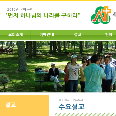
2015년 교회 표어
"먼저 하나님의 나라를 구하라"
교회소개
예배안내
설교
찬양
홈
>
설교
>
수요설교
설교
수요설교