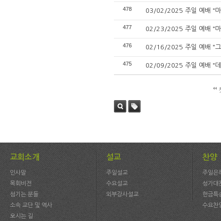
478
03/02/2025 주일 예배 "
477
02/23/2025 주일 예배 "
476
02/16/2025 주일 예배 
475
02/09/2025 주일 예배 
검색
태그
교회소개
설교
찬양
인사말
주일설교
주일은
목회비전
수요설교
성가대
섬기는 분들
외부강사설교
헌금특
소속 교단 및 역사
수요찬
오시는 길