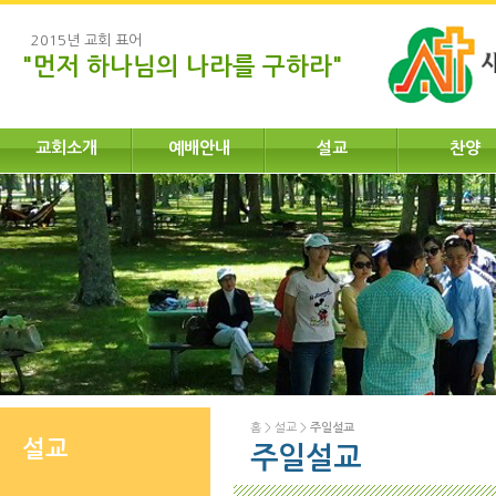
2015년 교회 표어
"먼저 하나님의 나라를 구하라"
교회소개
예배안내
설교
찬양
홈
>
설교
>
주일설교
설교
주일설교