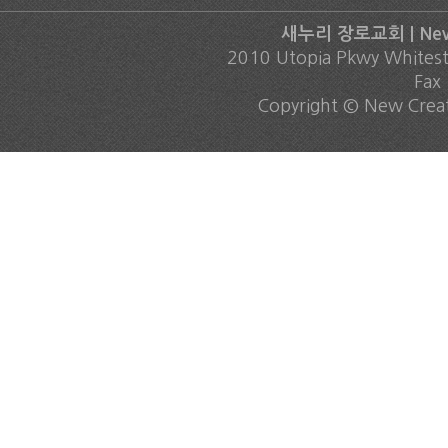
새누리 장로교회 | New C
2010 Utopia Pkwy Whites
Fax
Copyright © New Creati