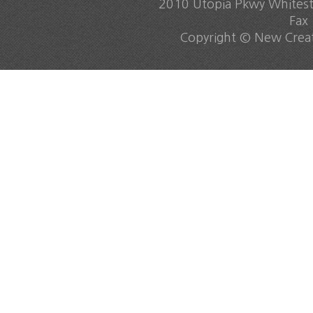
2010 Utopia Pkwy Whites
Fax
Copyright © New Creati