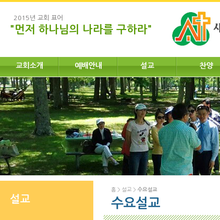
2015년 교회 표어
"먼저 하나님의 나라를 구하라"
교회소개
예배안내
설교
찬양
홈
>
설교
>
수요설교
설교
수요설교