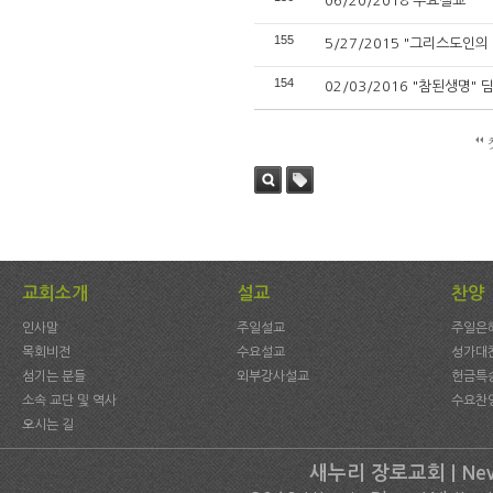
06/20/2018 수요설교
155
5/27/2015 "그리스도인의 
154
02/03/2016 "참된생명" 딤
검색
태그
교회소개
설교
찬양
인사말
주일설교
주일은
목회비전
수요설교
성가대
섬기는 분들
외부강사설교
헌금특
소속 교단 및 역사
수요찬
오시는 길
새누리 장로교회 | New C