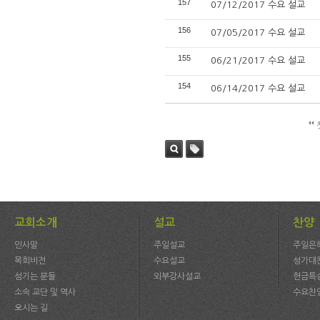
157
07/12/2017 수요 설교
156
07/05/2017 수요 설교
155
06/21/2017 수요 설교
154
06/14/2017 수요 설교
검색
태그
교회소개
설교
찬양
인사말
주일설교
주일은
목회비전
수요설교
성가대
섬기는 분들
외부강사설교
헌금특
소속 교단 및 역사
수요찬
오시는 길