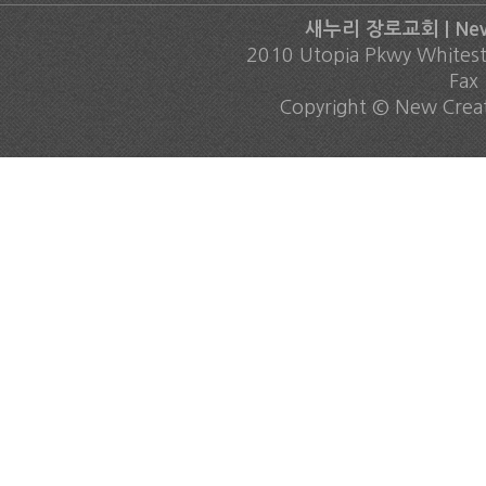
새누리 장로교회 | New C
2010 Utopia Pkwy Whites
Fax
Copyright © New Creati