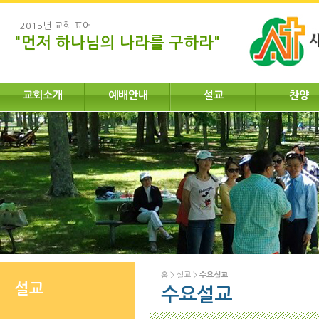
2015년 교회 표어
"먼저 하나님의 나라를 구하라"
교회소개
예배안내
설교
찬양
홈
>
설교
>
수요설교
설교
수요설교