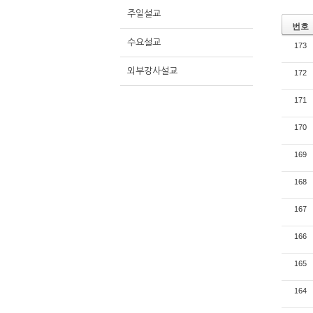
주일설교
번호
수요설교
173
외부강사설교
172
171
170
169
168
167
166
165
164