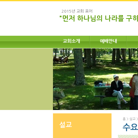
2015년 교회 표어
"먼저 하나님의 나라를 구하
교회소개
예배안내
홈
>
설교
설교
수요