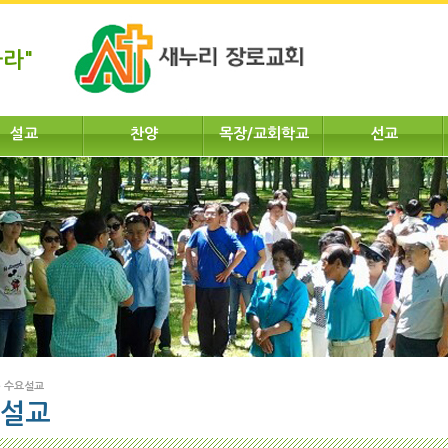
라"
설교
찬양
목장/교회학교
선교
>
수요설교
설교