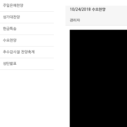
주일은혜찬양
10/24/2018 수요찬양
성가대찬양
관리자
헌금특송
수요찬양
추수감사절 찬양축제
성탄발표