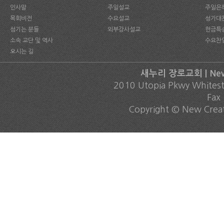
인사말
주일설교
주일은
목회비전
수요설교
성가대
섬기는 분들
외부강사설교
헌금특
소속 교단 및 역사
수요찬
오시는 길
새누리 장로교회 | New C
2010 Utopia Pkwy Whites
Fax
Copyright © New Creati