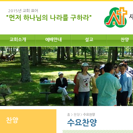
2015년 교회 표어
"먼저 하나님의 나라를 구하라"
교회소개
예배안내
설교
찬양
홈
>
찬양
>
수요찬양
찬양
수요찬양