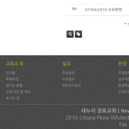
181
07/04/2018 수요찬양
검색
태그
교회소개
설교
찬양
인사말
주일설교
주일은
목회비전
수요설교
성가대
섬기는 분들
외부강사설교
헌금특
소속 교단 및 역사
수요찬
오시는 길
새누리 장로교회 | New C
2010 Utopia Pkwy Whites
Fax