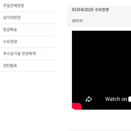
주일은혜찬양
03/04/2020 수요찬양
성가대찬양
관리자
헌금특송
수요찬양
추수감사절 찬양축제
성탄발표