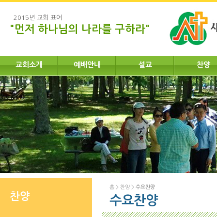
2015년 교회 표어
"먼저 하나님의 나라를 구하라"
교회소개
예배안내
설교
찬양
홈
>
찬양
>
수요찬양
찬양
수요찬양