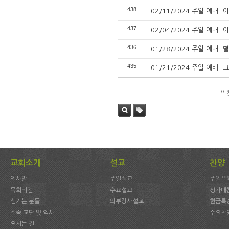
438
02/11/2024 주일 예배 "이
437
02/04/2024 주일 예배 "
436
01/28/2024 주일 예배 
435
01/21/2024 주일 예배 
검색
태그
교회소개
설교
찬양
인사말
주일설교
주일은
목회비전
수요설교
성가대
섬기는 분들
외부강사설교
헌금특
소속 교단 및 역사
수요찬
오시는 길