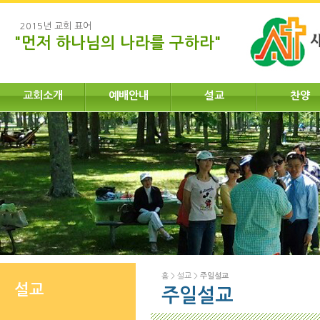
2015년 교회 표어
"먼저 하나님의 나라를 구하라"
교회소개
예배안내
설교
찬양
홈
>
설교
>
주일설교
설교
주일설교