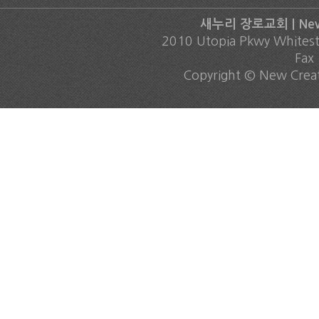
새누리 장로교회 | New C
2010 Utopia Pkwy Whites
Fax
Copyright © New Creati